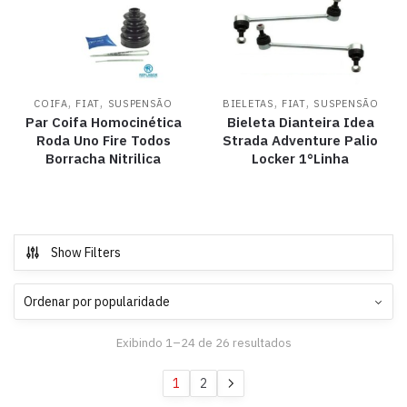
,
,
,
,
COIFA
FIAT
SUSPENSÃO
BIELETAS
FIAT
SUSPENSÃO
Par Coifa Homocinética
Bieleta Dianteira Idea
Roda Uno Fire Todos
Strada Adventure Palio
Borracha Nitrilica
Locker 1°Linha
Show Filters
Exibindo 1–24 de 26 resultados
1
2