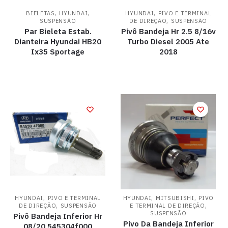
,
,
,
BIELETAS
HYUNDAI
HYUNDAI
PIVO E TERMINAL
,
SUSPENSÃO
DE DIREÇÃO
SUSPENSÃO
Par Bieleta Estab.
Pivô Bandeja Hr 2.5 8/16v
Dianteira Hyundai HB20
Turbo Diesel 2005 Ate
Ix35 Sportage
2018
,
,
,
HYUNDAI
PIVO E TERMINAL
HYUNDAI
MITSUBISHI
PIVO
,
,
DE DIREÇÃO
SUSPENSÃO
E TERMINAL DE DIREÇÃO
SUSPENSÃO
Pivô Bandeja Inferior Hr
Pivo Da Bandeja Inferior
08/20 545304f000