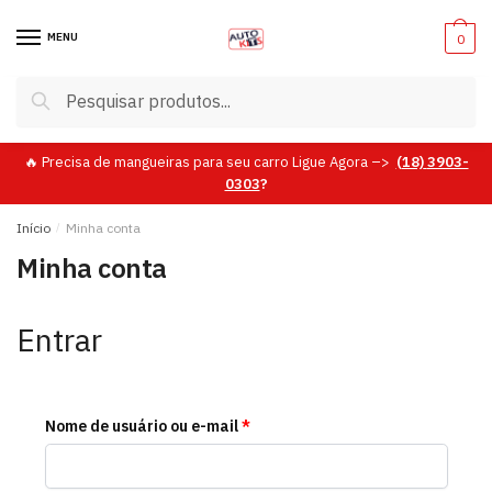
MENU
0
Pesquisar
🔥 Precisa de mangueiras para seu carro Ligue Agora –>
(18)
3903-
0303
?
Início
/
Minha conta
Minha conta
Entrar
Nome de usuário ou e-mail
*