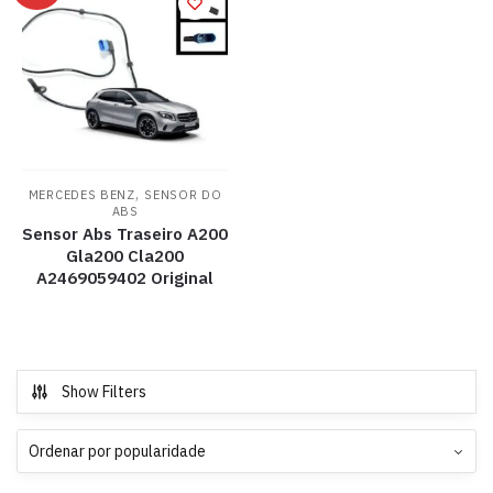
,
MERCEDES BENZ
SENSOR DO
ABS
Sensor Abs Traseiro A200
Gla200 Cla200
A2469059402 Original
Show Filters