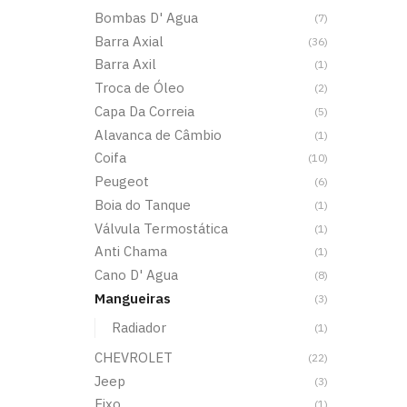
Bombas D' Agua
(7)
Barra Axial
(36)
Barra Axil
(1)
Troca de Óleo
(2)
Capa Da Correia
(5)
Alavanca de Câmbio
(1)
Coifa
(10)
Peugeot
(6)
Boia do Tanque
(1)
Válvula Termostática
(1)
Anti Chama
(1)
Cano D' Agua
(8)
Mangueiras
(3)
Radiador
(1)
CHEVROLET
(22)
Jeep
(3)
Eixo
(1)