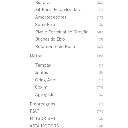
Bieletas
(21)
Kit Barra Estabilizadora
(1)
Amortecedores
(10)
Semi-Eixo
(2)
Pivo e Terminal de Direção
(48)
Buchas do Eixo
(3)
Rolamento de Roda
(13)
Motor
(39)
Tampas
(1)
Juntas
(5)
Oring Anel
(1)
Coxim
(25)
Agregado
(1)
Embreagens
(1)
FIAT
(26)
MITSUBISHI
(2)
ASIA MOTORS
(4)