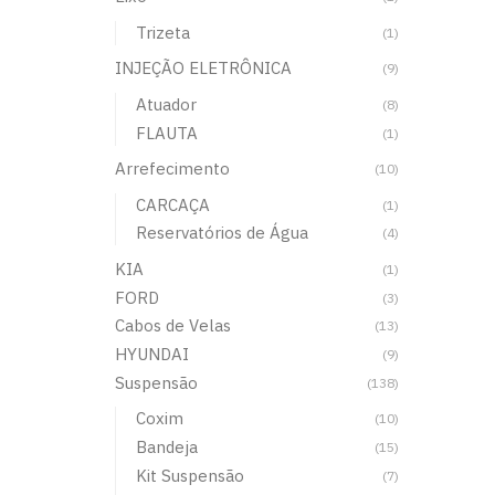
Trizeta
(1)
INJEÇÃO ELETRÔNICA
(9)
Atuador
(8)
FLAUTA
(1)
Arrefecimento
(10)
CARCAÇA
(1)
Reservatórios de Água
(4)
KIA
(1)
FORD
(3)
Cabos de Velas
(13)
HYUNDAI
(9)
Suspensão
(138)
Coxim
(10)
Bandeja
(15)
Kit Suspensão
(7)