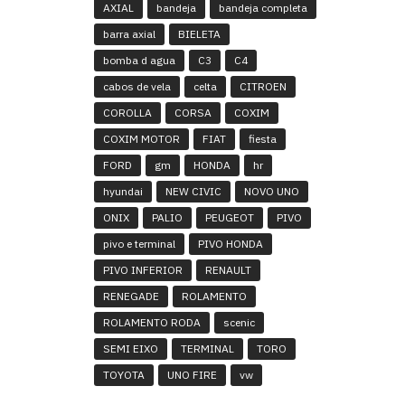
AXIAL
bandeja
bandeja completa
barra axial
BIELETA
bomba d agua
C3
C4
cabos de vela
celta
CITROEN
COROLLA
CORSA
COXIM
COXIM MOTOR
FIAT
fiesta
FORD
gm
HONDA
hr
hyundai
NEW CIVIC
NOVO UNO
ONIX
PALIO
PEUGEOT
PIVO
pivo e terminal
PIVO HONDA
PIVO INFERIOR
RENAULT
RENEGADE
ROLAMENTO
ROLAMENTO RODA
scenic
SEMI EIXO
TERMINAL
TORO
TOYOTA
UNO FIRE
vw