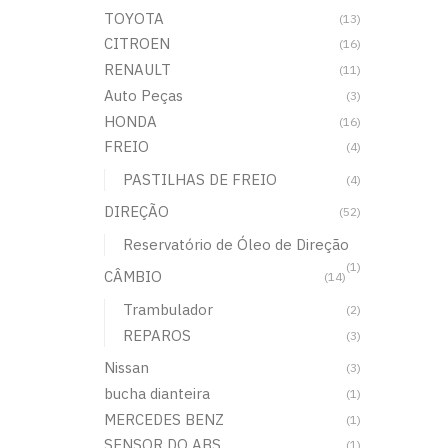
TOYOTA
(13)
CITROEN
(16)
RENAULT
(11)
Auto Peças
(3)
HONDA
(16)
FREIO
(4)
PASTILHAS DE FREIO
(4)
DIREÇÃO
(52)
Reservatório de Óleo de Direção
(1)
CÂMBIO
(14)
Trambulador
(2)
REPAROS
(3)
Nissan
(3)
bucha dianteira
(1)
MERCEDES BENZ
(1)
SENSOR DO ABS
(1)