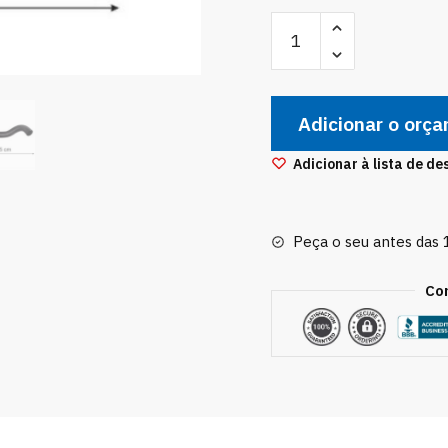
Mangueira
Superior
Do
Radiador
Adicionar o orç
Hyundai
Hb20
Adicionar à lista de de
1.6
254111S050
quantidade
Peça o seu antes das
Co