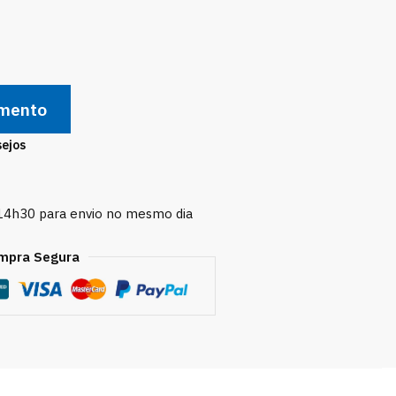
amento
sejos
 14h30 para envio no mesmo dia
mpra Segura