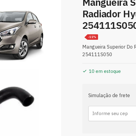
Mangueira S
Radiador Hy
254111S05
-11%
Mangueira Superior Do 
254111S050
10 em estoque
Simulação de frete