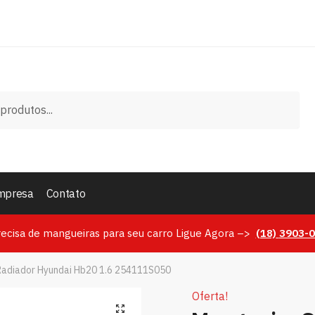
mpresa
Contato
recisa de mangueiras para seu carro Ligue Agora –>
(18)
3903-
Radiador Hyundai Hb20 1.6 254111S050
Oferta!
🔍