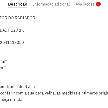
Descrição
Informação adicional
Avaliações
0
IOR DO RADIADOR
DAI HB20 1.6
 254111S050
50mm
m ”
com trama de Nylon
conferir com a sua peça velha, as medidas e números origin
 peça errada.