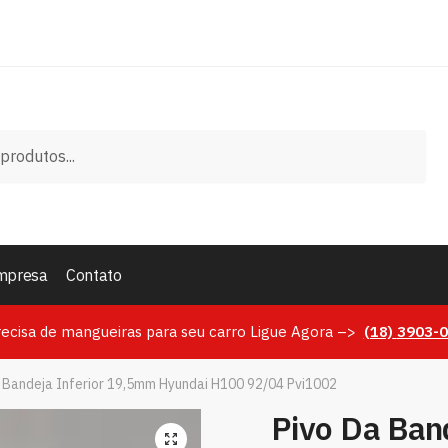
mpresa
Contato
recisa de mangueiras para seu carro Ligue Agora –>
(18)
3903-
 Bandeja Inferior 19,5mm Hyundai H100 92/04 Pvi1002
Pivo Da Band
🔍