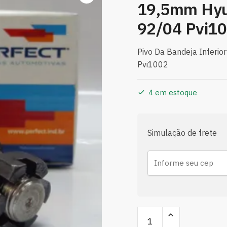
19,5mm Hyu
92/04 Pvi1
Pivo Da Bandeja Inferi
Pvi1002
4 em estoque
Simulação de frete
Pivo
Da