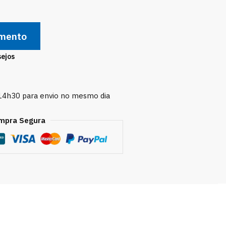
amento
sejos
 14h30 para envio no mesmo dia
mpra Segura