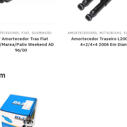
,
,
,
,
TECEDORES
FIAT
SUSPENSÃO
AMORTECEDORES
MITSUBISHI
S
r Amortecedor Tras Fiat
Amortecedor Traseiro L20
/Marea/Palio Weekend AD
4×2/4×4 2004 Em Dian
96/00
am