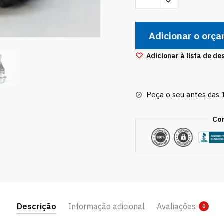
Bandeja
Inferior
Adicionar o orç
19,5mm
Hyundai
Adicionar à lista de de
H100
92/04
Pvi1002
Peça o seu antes das
quantidade
Co
Descrição
Informação adicional
Avaliações
0