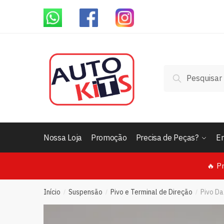
Skip
Skip
to
to
navigation
content
Pesquisar
Pesquisar
por:
Nossa Loja
Promoção
Precisa de Peças?
E
🔥 P
Início
Suspensão
Pivo e Terminal de Direção
Pivo Da
/
/
/