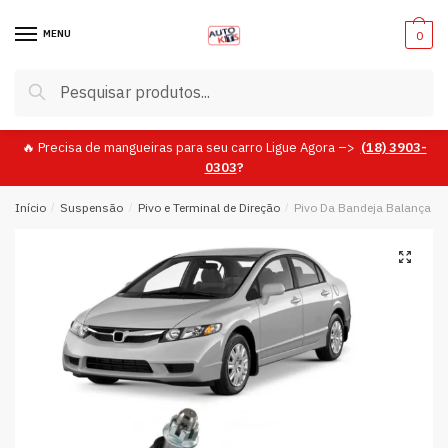
Skip
Skip
to
to
MENU
0
navigation
content
Pesquisar
Pesquisar
por:
🔥 Precisa de mangueiras para seu carro Ligue Agora –>
(18)
3903-
0303
?
Início
/
Suspensão
/
Pivo e Terminal de Direção
/
Pivo Da Bandeja Balança L
🔍