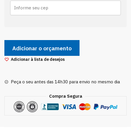
Pivo
Da
Adicionar o orçamento
Bandeja
Balança
Adicionar à lista de desejos
Lado
Esquerdo
Honda
Peça o seu antes das 14h30 para envio no mesmo dia
New
Civic
Compra Segura
quantidade