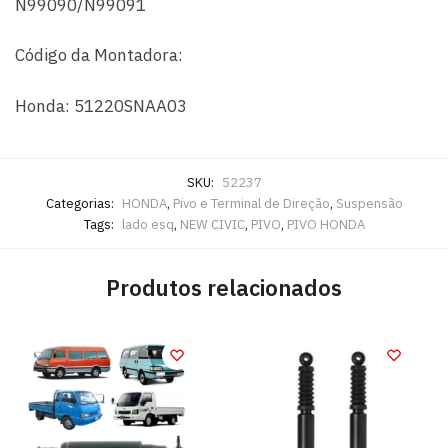
N99090/N99091
Código da Montadora:
Honda: 51220SNAA03
SKU:
52237
Categorias:
HONDA
,
Pivo e Terminal de Direção
,
Suspensão
Tags:
lado esq
,
NEW CIVIC
,
PIVO
,
PIVO HONDA
Produtos relacionados