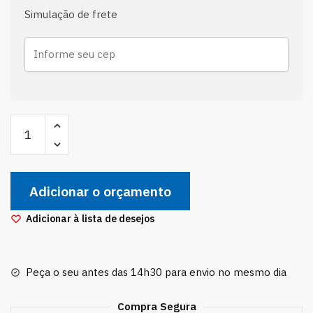
Simulação de frete
Par
Bieleta
Dianteira
Suspensão
Adicionar o orçamento
Fiat
Toro
Adicionar à lista de desejos
Primeira
Linha
quantidade
Peça o seu antes das 14h30 para envio no mesmo dia
Compra Segura