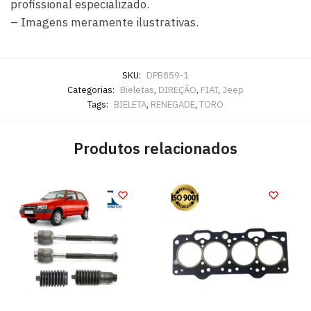
profissional especializado.
– Imagens meramente ilustrativas.
SKU:
DPB859-1
Categorias:
Bieletas
,
DIREÇÃO
,
FIAT
,
Jeep
Tags:
BIELETA
,
RENEGADE
,
TORO
Produtos relacionados