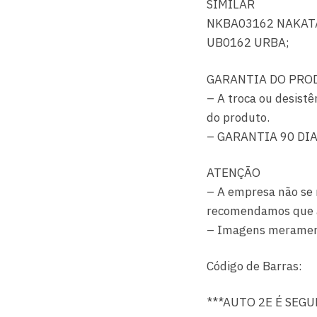
SIMILAR
NKBA03162 NAKAT
UB0162 URBA;
GARANTIA DO PRO
– A troca ou desistê
do produto.
– GARANTIA 90 DI
ATENÇÃO
– A empresa não se 
recomendamos que a i
– Imagens merament
Código de Barras:
***AUTO 2E É SEG