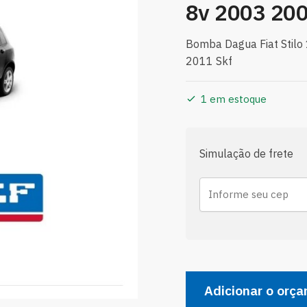
8v 2003 200
Bomba Dagua Fiat Stilo
2011 Skf
1 em estoque
Simulação de frete
Bomba
Dagua
Adicionar o orç
Fiat