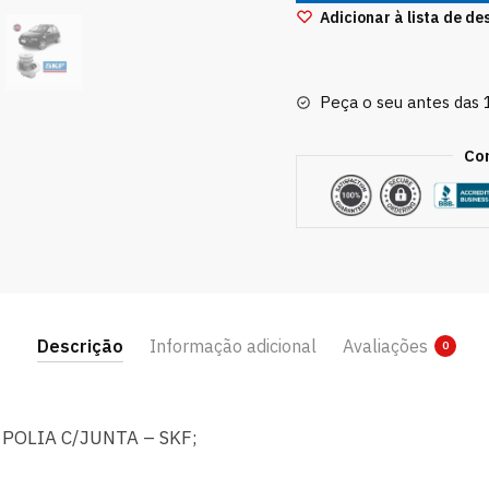
Stilo
Adicionar à lista de de
1.8
8v
2003
Peça o seu antes das
2004
a
Co
2011
Skf
quantidade
Descrição
Informação adicional
Avaliações
0
POLIA C/JUNTA – SKF;