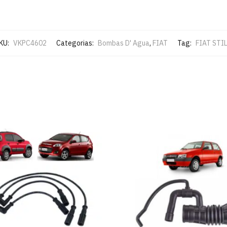
KU:
VKPC4602
Categorias:
Bombas D' Agua
,
FIAT
Tag:
FIAT STI