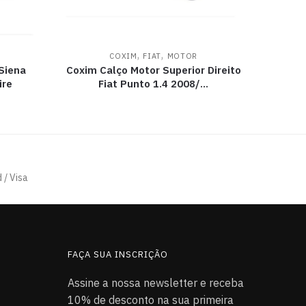
,
,
COXIM
FIAT
MOTOR
 Siena
Coxim Calço Motor Superior Direito
ire
Fiat Punto 1.4 2008/…
 / Visa
FAÇA SUA INSCRIÇÃO
Assine a nossa newsletter e receba
10% de desconto na sua primeira