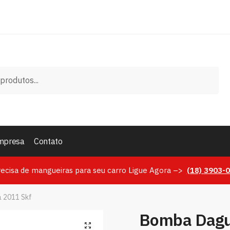
mpresa
Contato
recisa de mangueiras para seu carro Ligue Agora –>
(18)
3903-
a 2011 Skf
Bomba Dagua
🔍