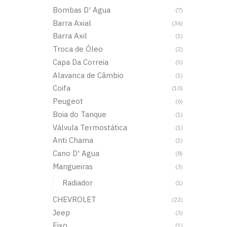
Bombas D' Agua
(7)
Barra Axial
(36)
Barra Axil
(1)
Troca de Óleo
(2)
Capa Da Correia
(5)
Alavanca de Câmbio
(1)
Coifa
(10)
Peugeot
(6)
Boia do Tanque
(1)
Válvula Termostática
(1)
Anti Chama
(1)
Cano D' Agua
(8)
Mangueiras
(3)
Radiador
(1)
CHEVROLET
(22)
Jeep
(3)
Eixo
(1)