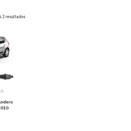
s 2 resultados
,
XO
andero
2010