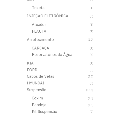
Trizeta
(1)
INJEÇÃO ELETRÔNICA
(9)
Atuador
(8)
FLAUTA
(1)
Arrefecimento
(10)
CARCAÇA
(1)
Reservatórios de Água
(4)
KIA
(1)
FORD
(3)
Cabos de Velas
(13)
HYUNDAI
(9)
Suspensão
(138)
Coxim
(10)
Bandeja
(15)
Kit Suspensão
(7)