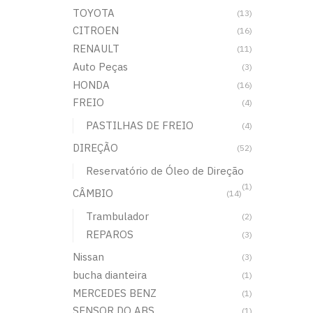
TOYOTA
(13)
CITROEN
(16)
RENAULT
(11)
Auto Peças
(3)
HONDA
(16)
FREIO
(4)
PASTILHAS DE FREIO
(4)
DIREÇÃO
(52)
Reservatório de Óleo de Direção
(1)
CÂMBIO
(14)
Trambulador
(2)
REPAROS
(3)
Nissan
(3)
bucha dianteira
(1)
MERCEDES BENZ
(1)
SENSOR DO ABS
(1)