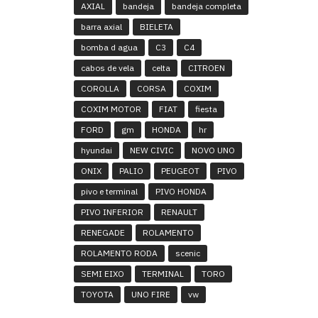
AXIAL
bandeja
bandeja completa
barra axial
BIELETA
bomba d agua
C3
C4
cabos de vela
celta
CITROEN
COROLLA
CORSA
COXIM
COXIM MOTOR
FIAT
fiesta
FORD
gm
HONDA
hr
hyundai
NEW CIVIC
NOVO UNO
ONIX
PALIO
PEUGEOT
PIVO
pivo e terminal
PIVO HONDA
PIVO INFERIOR
RENAULT
RENEGADE
ROLAMENTO
ROLAMENTO RODA
scenic
SEMI EIXO
TERMINAL
TORO
TOYOTA
UNO FIRE
vw