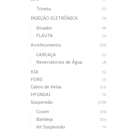
Trizeta
(1)
INJEÇÃO ELETRÔNICA
(9)
Atuador
(8)
FLAUTA
(1)
Arrefecimento
(10)
CARCAÇA
(1)
Reservatórios de Água
(4)
KIA
(1)
FORD
(3)
Cabos de Velas
(13)
HYUNDAI
(9)
Suspensão
(138)
Coxim
(10)
Bandeja
(15)
Kit Suspensão
(7)