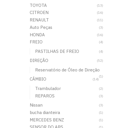
TOYOTA
(13)
CITROEN
(16)
RENAULT
(11)
Auto Peças
(3)
HONDA
(16)
FREIO
(4)
PASTILHAS DE FREIO
(4)
DIREÇÃO
(52)
Reservatório de Óleo de Direção
(1)
CÂMBIO
(14)
Trambulador
(2)
REPAROS
(3)
Nissan
(3)
bucha dianteira
(1)
MERCEDES BENZ
(1)
SENSOR DO ABS
(1)