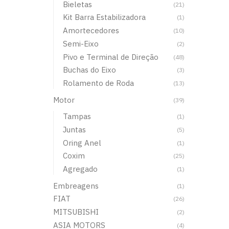
Bieletas
(21)
Kit Barra Estabilizadora
(1)
Amortecedores
(10)
Semi-Eixo
(2)
Pivo e Terminal de Direção
(48)
Buchas do Eixo
(3)
Rolamento de Roda
(13)
Motor
(39)
Tampas
(1)
Juntas
(5)
Oring Anel
(1)
Coxim
(25)
Agregado
(1)
Embreagens
(1)
FIAT
(26)
MITSUBISHI
(2)
ASIA MOTORS
(4)