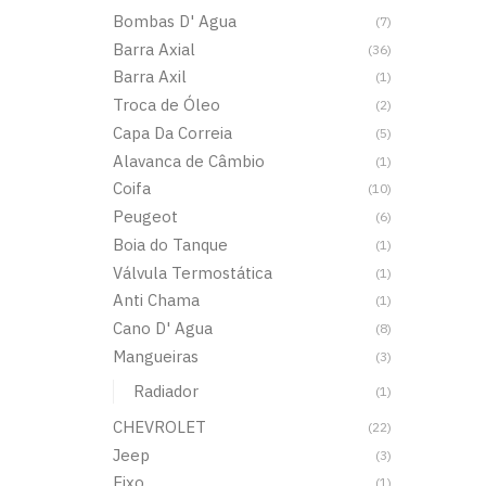
Bombas D' Agua
(7)
Barra Axial
(36)
Barra Axil
(1)
Troca de Óleo
(2)
Capa Da Correia
(5)
Alavanca de Câmbio
(1)
Coifa
(10)
Peugeot
(6)
Boia do Tanque
(1)
Válvula Termostática
(1)
Anti Chama
(1)
Cano D' Agua
(8)
Mangueiras
(3)
Radiador
(1)
CHEVROLET
(22)
Jeep
(3)
Eixo
(1)