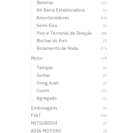
Bieletas
(21)
Kit Barra Estabilizadora
(1)
Amortecedores
(10)
Semi-Eixo
(2)
Pivo e Terminal de Direção
(48)
Buchas do Eixo
(3)
Rolamento de Roda
(13)
Motor
(39)
Tampas
(1)
Juntas
(5)
Oring Anel
(1)
Coxim
(25)
Agregado
(1)
Embreagens
(1)
FIAT
(26)
MITSUBISHI
(2)
ASIA MOTORS
(4)