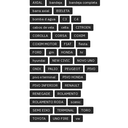
AXIAL
bandeja
bandeja completa
barra axial
BIELETA
bomba d agua
C3
C4
cabos de vela
celta
CITROEN
COROLLA
CORSA
COXIM
COXIM MOTOR
FIAT
fiesta
FORD
gm
HONDA
hr
hyundai
NEW CIVIC
NOVO UNO
ONIX
PALIO
PEUGEOT
PIVO
pivo e terminal
PIVO HONDA
PIVO INFERIOR
RENAULT
RENEGADE
ROLAMENTO
ROLAMENTO RODA
scenic
SEMI EIXO
TERMINAL
TORO
TOYOTA
UNO FIRE
vw