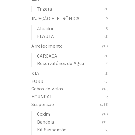
Trizeta
(1)
INJEÇÃO ELETRÔNICA
(9)
Atuador
(8)
FLAUTA
(1)
Arrefecimento
(10)
CARCAÇA
(1)
Reservatórios de Água
(4)
KIA
(1)
FORD
(3)
Cabos de Velas
(13)
HYUNDAI
(9)
Suspensão
(138)
Coxim
(10)
Bandeja
(15)
Kit Suspensão
(7)