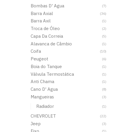
Bombas D' Agua
(7)
Barra Axial
(36)
Barra Axil
(1)
Troca de Óleo
(2)
Capa Da Correia
(5)
Alavanca de Câmbio
(1)
Coifa
(10)
Peugeot
(6)
Boia do Tanque
(1)
Válvula Termostática
(1)
Anti Chama
(1)
Cano D' Agua
(8)
Mangueiras
(3)
Radiador
(1)
CHEVROLET
(22)
Jeep
(3)
Eixo
(1)