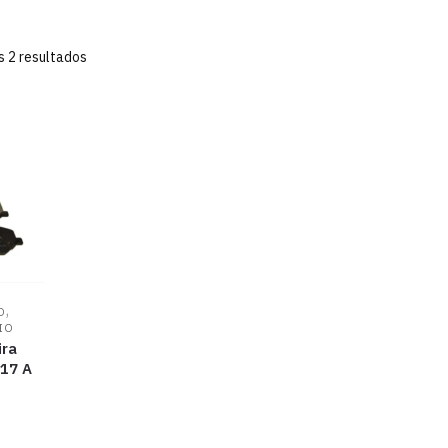
s 2 resultados
,
O
IO
ira
017 A