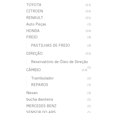
TOYOTA
(13)
CITROEN
(16)
RENAULT
(11)
Auto Peças
(3)
HONDA
(16)
FREIO
(4)
PASTILHAS DE FREIO
(4)
DIREÇÃO
(52)
Reservatório de Óleo de Direção
(1)
CÂMBIO
(14)
Trambulador
(2)
REPAROS
(3)
Nissan
(3)
bucha dianteira
(1)
MERCEDES BENZ
(1)
SENSOR DO ABS
(1)