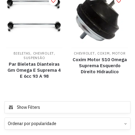
,
,
,
,
BIELETAS
CHEVROLET
CHEVROLET
COXIM
MOTOR
SUSPENSÃO
Coxim Motor S10 Omega
Par Bieletas Dianteiras
Suprema Esquerdo
Gm Omega E Suprema 4
Direito Hidraulico
E 6cc 93 A 98
Show Filters