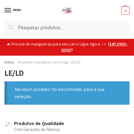
Skip
Skip
to
to
MENU
0
navigation
content
Pesquisar
Pesquisar
por:
🔥 Precisa de mangueiras para seu carro Ligue Agora –>
(18)
3903-
0303
?
Início
/
Produtos marcados com a tag “LE/LD”
LE/LD
Nenhum produto foi encontrado para a sua
seleção.
Produtos de Qualidade
Com Garantia de Fábrica.