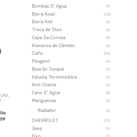
Bombas D' Agua
(7)
Barra Axial
(36)
Barra Axil
(1)
Troca de Óleo
(2)
Capa Da Correia
(5)
Alavanca de Câmbio
(1)
Coifa
(10)
Peugeot
(6)
Boia do Tanque
(1)
Válvula Termostática
(1)
Anti Chama
(1)
Cano D' Agua
(8)
,
EÇÃO
Mangueiras
(3)
O
o
Radiador
(1)
lio
09
CHEVROLET
(22)
Jeep
(3)
Eixo
(1)