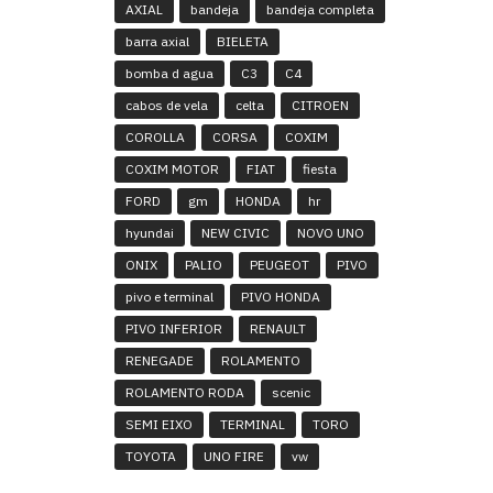
AXIAL
bandeja
bandeja completa
barra axial
BIELETA
bomba d agua
C3
C4
cabos de vela
celta
CITROEN
COROLLA
CORSA
COXIM
COXIM MOTOR
FIAT
fiesta
FORD
gm
HONDA
hr
hyundai
NEW CIVIC
NOVO UNO
ONIX
PALIO
PEUGEOT
PIVO
pivo e terminal
PIVO HONDA
PIVO INFERIOR
RENAULT
RENEGADE
ROLAMENTO
ROLAMENTO RODA
scenic
SEMI EIXO
TERMINAL
TORO
TOYOTA
UNO FIRE
vw