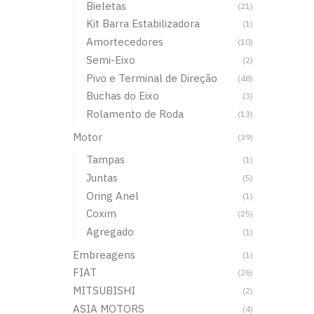
Bieletas
(21)
Kit Barra Estabilizadora
(1)
Amortecedores
(10)
Semi-Eixo
(2)
Pivo e Terminal de Direção
(48)
Buchas do Eixo
(3)
Rolamento de Roda
(13)
Motor
(39)
Tampas
(1)
Juntas
(5)
Oring Anel
(1)
Coxim
(25)
Agregado
(1)
Embreagens
(1)
FIAT
(26)
MITSUBISHI
(2)
ASIA MOTORS
(4)