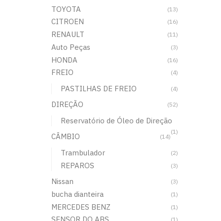
TOYOTA
(13)
CITROEN
(16)
RENAULT
(11)
Auto Peças
(3)
HONDA
(16)
FREIO
(4)
PASTILHAS DE FREIO
(4)
DIREÇÃO
(52)
Reservatório de Óleo de Direção
(1)
CÂMBIO
(14)
Trambulador
(2)
REPAROS
(3)
Nissan
(3)
bucha dianteira
(1)
MERCEDES BENZ
(1)
SENSOR DO ABS
(1)