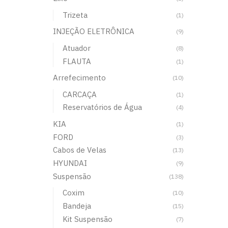
Trizeta
(1)
INJEÇÃO ELETRÔNICA
(9)
Atuador
(8)
FLAUTA
(1)
Arrefecimento
(10)
CARCAÇA
(1)
Reservatórios de Água
(4)
KIA
(1)
FORD
(3)
Cabos de Velas
(13)
HYUNDAI
(9)
Suspensão
(138)
Coxim
(10)
Bandeja
(15)
Kit Suspensão
(7)