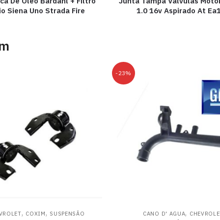
oca De Óleo Bardahl + Filtro
Junta Tampa Válvulas Moto
io Siena Uno Strada Fire
1.0 16v Aspirado At Ea
am
-23%
,
,
,
VROLET
COXIM
SUSPENSÃO
CANO D' AGUA
CHEVROLE