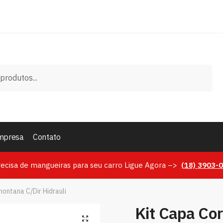
mpresa
Contato
recisa de mangueiras para seu carro Ligue Agora –>
(18)
3903-
ontana C/Dir Hidrauli
Kit Capa Co
🔍