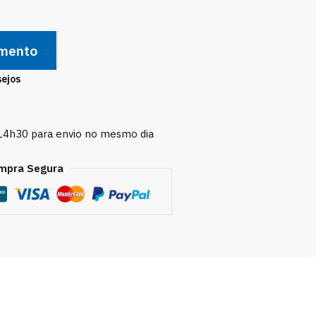
amento
sejos
 14h30 para envio no mesmo dia
mpra Segura