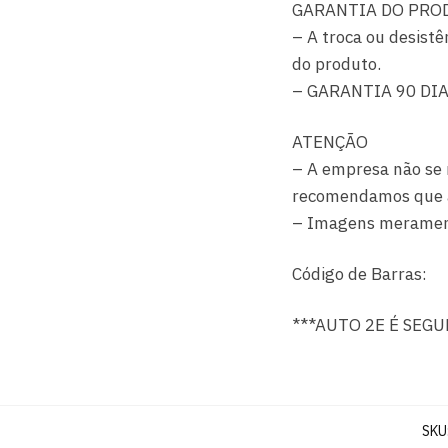
GARANTIA DO PRO
– A troca ou desistê
do produto.
– GARANTIA 90 DI
ATENÇÃO
– A empresa não se 
recomendamos que a i
– Imagens merament
Código de Barras:
***AUTO 2E É SEG
SKU