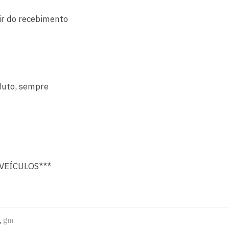
tir do recebimento
duto, sempre
VEÍCULOS***
,
gm