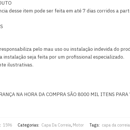
DUTO
ncia desse item pode ser feita em até 7 dias corridos a par
AS
responsabiliza pelo mau uso ou instalação indevida do pro
nstalação seja feita por um profissional especializado.
e ilustrativas.
URANÇA NA HORA DA COMPRA SÃO 8000 MIL ITENS PARA 
:
1596
Categorias:
Capa Da Correia
,
Motor
Tags:
capa da correia