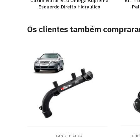
Coxim Motor S10 Omega Suprema
Kit Tr
Esquerdo Direito Hidraulico
Pal
Os clientes também comprar
CANO D' AGUA
CHE