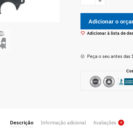
Correia
Dentada
Adicionar o orç
Corsa/meriva/montana
C/Dir
Adicionar à lista de de
Hidrauli
quantidade
Peça o seu antes das
Co
Descrição
Informação adicional
Avaliações
0