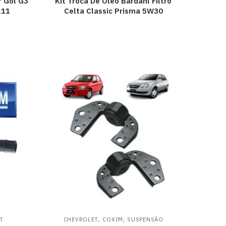
r Gol G3
Kit Troca De Óleo Bardahl Filtro
111
Celta Classic Prisma 5W30
,
,
T
CHEVROLET
COXIM
SUSPENSÃO