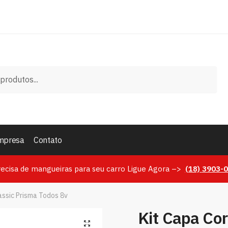
mpresa
Contato
recisa de mangueiras para seu carro Ligue Agora –>
(18)
3903-
assic Prisma Todos 8v
Kit Capa Co
🔍