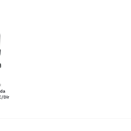
R
ada
/Dir