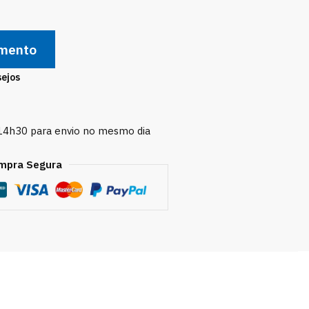
amento
sejos
 14h30 para envio no mesmo dia
mpra Segura