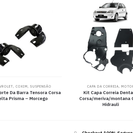
,
,
,
VROLET
COXIM
SUSPENSÃO
CAPA DA CORREIA
MOTO
orte Da Barra Tensora Corsa
Kit Capa Correia Dent
elta Prisma – Morcego
Corsa/meriva/montana C
Hidrauli
Checkout 100% Seguro