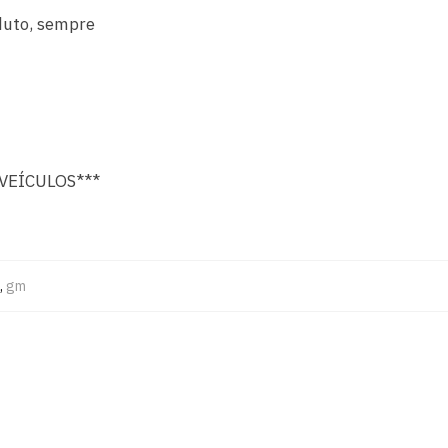
duto, sempre
VEÍCULOS***
,
gm