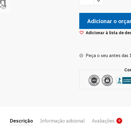
Correia
Dentada
Adicionar o orç
Corsa
Celta
Adicionar à lista de de
Classic
Prisma
Todos
Peça o seu antes das
8v
quantidade
Co
Descrição
Informação adicional
Avaliações
0