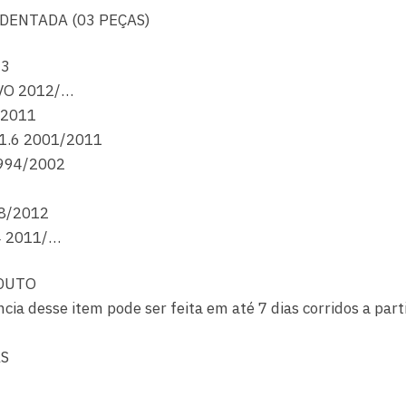
 DENTADA (03 PEÇAS)
13
VO 2012/…
/2011
 1.6 2001/2011
1994/2002
08/2012
 2011/…
DUTO
ncia desse item pode ser feita em até 7 dias corridos a par
AS