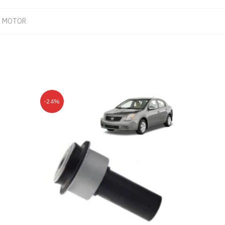
 MOTOR
-24%