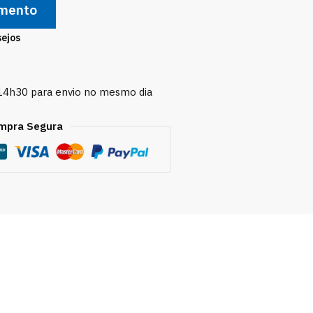
amento
sejos
 14h30 para envio no mesmo dia
mpra Segura