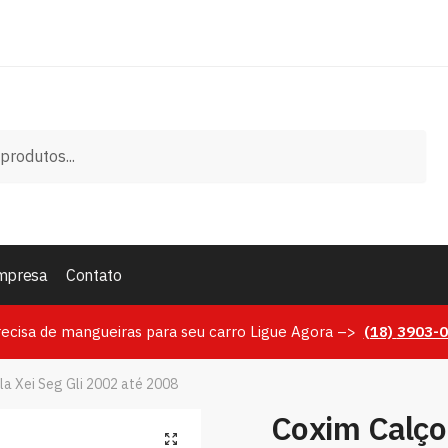
mpresa
Contato
recisa de mangueiras para seu carro Ligue Agora –>
(18)
3903-
la Xei Seg Gli 2002 até 2008
Coxim Calço
🔍