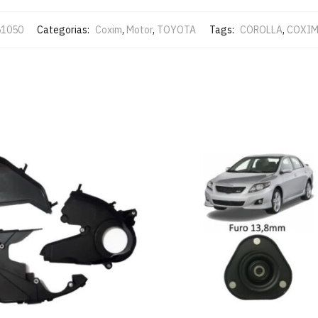
51050
Categorias:
Coxim
,
Motor
,
TOYOTA
Tags:
COROLLA
,
COXIM