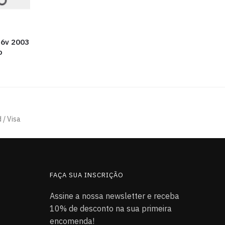
16v 2003
o
 / Visa
FAÇA SUA INSCRIÇÃO
Assine a nossa newsletter e receba
10% de desconto na sua primeira
encomenda!