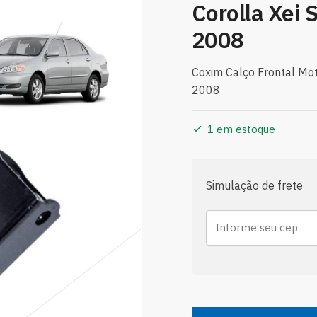
Corolla Xei 
2008
Coxim Calço Frontal Mot
2008
1 em estoque
Simulação de frete
Coxim
Calço