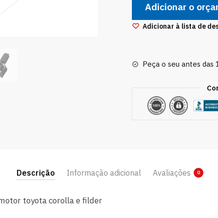
Adicionar o orç
Frontal
Motor
Adicionar à lista de de
Corolla
Xei
Seg
Peça o seu antes das
Gli
2002
Co
até
2008
quantidade
Descrição
Informação adicional
Avaliações
0
motor toyota corolla e filder