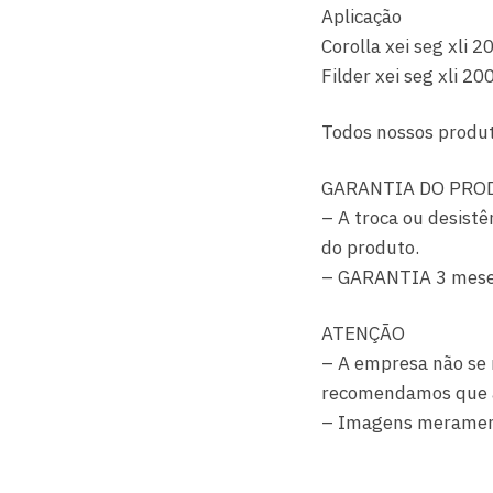
Aplicação
Corolla xei seg xli
Filder xei seg xli 
Todos nossos produt
GARANTIA DO PRO
– A troca ou desistê
do produto.
– GARANTIA 3 mes
ATENÇÃO
– A empresa não se 
recomendamos que a i
– Imagens merament