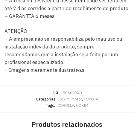
– A troca ou desistência desse item pode ser feita em
até 7 dias corridos a partir do recebimento do produto.
– GARANTIA 6 meses
ATENÇÃO
– A empresa não se responsabiliza pelo mau uso ou
instalação indevida do produto, sempre
recomendamos que a instalação seja feita por um
profissional especializado.
– Imagens meramente ilustrativas.
SKU:
50600740
Categorias:
Coxim
,
Motor
,
TOYOTA
Tags:
COROLLA
,
COXIM
Produtos relacionados