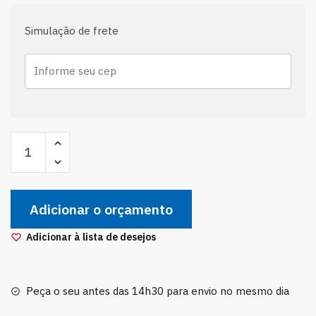
Simulação de frete
Coxim
Calço
Motor
Direito
Adicionar o orçamento
Hidráulico
Corolla
Adicionar à lista de desejos
1.8
2002
À
Peça o seu antes das 14h30 para envio no mesmo dia
2019
quantidade