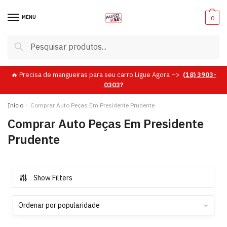
MENU
0
Pesquisar
🔥 Precisa de mangueiras para seu carro Ligue Agora –>
(18)
3903-
0303
?
Início
/
Comprar Auto Peças Em Presidente Prudente
Comprar Auto Peças Em Presidente
Prudente
Show Filters