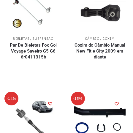
,
,
BIELETAS
SUSPENSÃO
CÂMBIO
COXIM
Par De Bieletas Fox Gol
Coxim do Câmbio Manual
Voyage Saveiro G5 G6
New Fit e City 2009 em
6r0411315b
diante
-14%
-15%