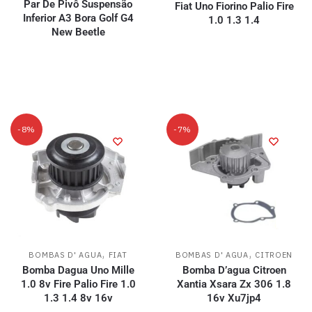
Par De Pivô Suspensão
Fiat Uno Fiorino Palio Fire
Inferior A3 Bora Golf G4
1.0 1.3 1.4
New Beetle
-8%
-7%
,
,
BOMBAS D' AGUA
FIAT
BOMBAS D' AGUA
CITROEN
Bomba Dagua Uno Mille
Bomba D’agua Citroen
1.0 8v Fire Palio Fire 1.0
Xantia Xsara Zx 306 1.8
1.3 1.4 8v 16v
16v Xu7jp4