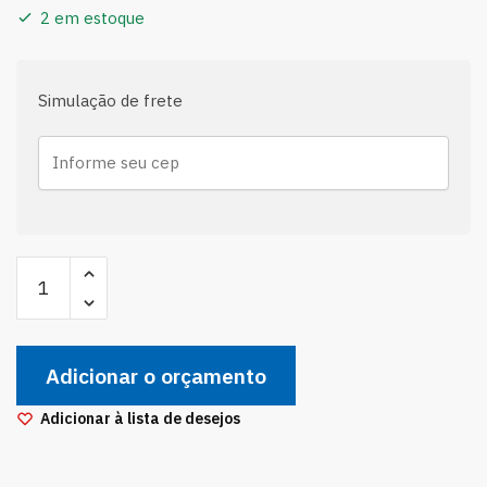
2 em estoque
Simulação de frete
Braço
Barra
Axial
Caixa
Adicionar o orçamento
Direção
Civic
Adicionar à lista de desejos
1.8
16v
2006