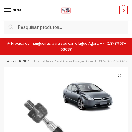
Skip
Skip
to
to
MENU
0
navigation
content
Pesquisar
Pesquisar
por:
🔥 Precisa de mangueiras para seu carro Ligue Agora –>
(18)
3903-
0303
?
Início
/
HONDA
/
Braço Barra Axial Caixa Direção Civic 1.8 16v 2006 2007 20
🔍