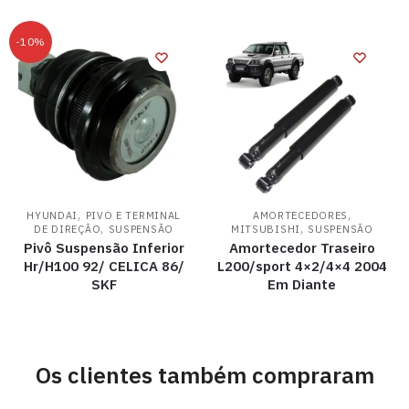
-10%
,
,
HYUNDAI
PIVO E TERMINAL
AMORTECEDORES
,
,
DE DIREÇÃO
SUSPENSÃO
MITSUBISHI
SUSPENSÃO
Pivô Suspensão Inferior
Amortecedor Traseiro
Hr/H100 92/ CELICA 86/
L200/sport 4×2/4×4 2004
SKF
Em Diante
Os clientes também compraram