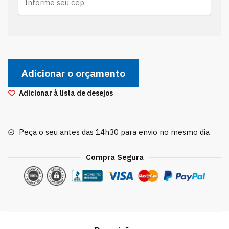
Calço
Coxim
Adicionar o orçamento
Direito
Hidráulic
Adicionar à lista de desejos
Motor
1.6
Peugeot
Peça o seu antes das 14h30 para envio no mesmo dia
307
Citr
Compra Segura
C4
quantidade