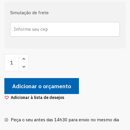
Simulação de frete
Par
Coxim
Amortecedor
Dianteiro
Adicionar o orçamento
Classic
Celta
Adicionar à lista de desejos
Prisma
Corsa
quantidade
Peça o seu antes das 14h30 para envio no mesmo dia