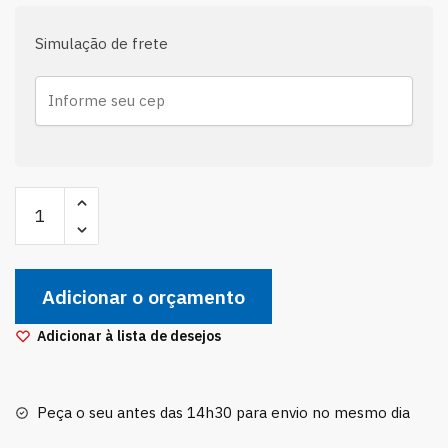
Simulação de frete
Barra
Axial
Hyundai
Azera
Adicionar o orçamento
2005
2006
Adicionar à lista de desejos
2007
2008
2009
Peça o seu antes das 14h30 para envio no mesmo dia
2011
quantidade