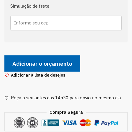
Simulação de frete
Terminal
Direção
Adicionar o orçamento
Direito
Honda
Adicionar à lista de desejos
Fit/City
2008
A
Peça o seu antes das 14h30 para envio no mesmo dia
2013
quantidade
Compra Segura