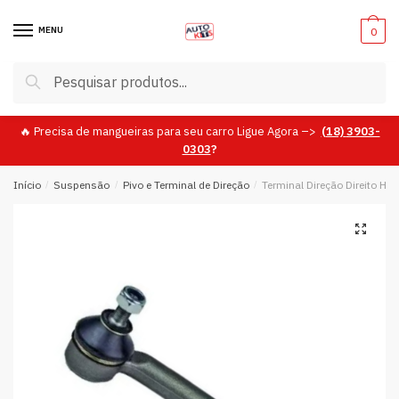
Skip
Skip
to
to
MENU
0
navigation
content
Pesquisar
Pesquisar
por:
🔥 Precisa de mangueiras para seu carro Ligue Agora –>
(18)
3903-
0303
?
Início
/
Suspensão
/
Pivo e Terminal de Direção
/
Terminal Direção Direito Ho
🔍