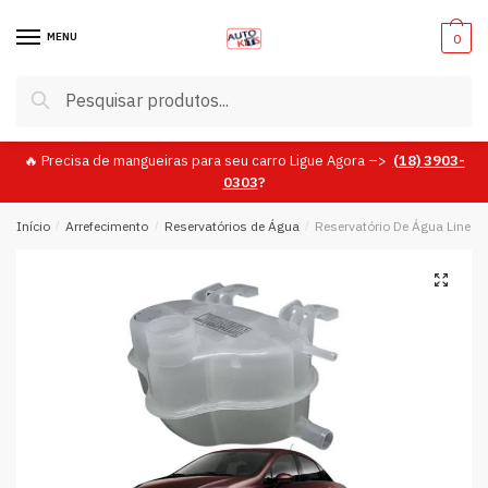
Skip
Skip
to
to
MENU
0
navigation
content
Pesquisar
Pesquisar
por:
🔥 Precisa de mangueiras para seu carro Ligue Agora –>
(18)
3903-
0303
?
Início
/
Arrefecimento
/
Reservatórios de Água
/
Reservatório De Água Linea 
🔍