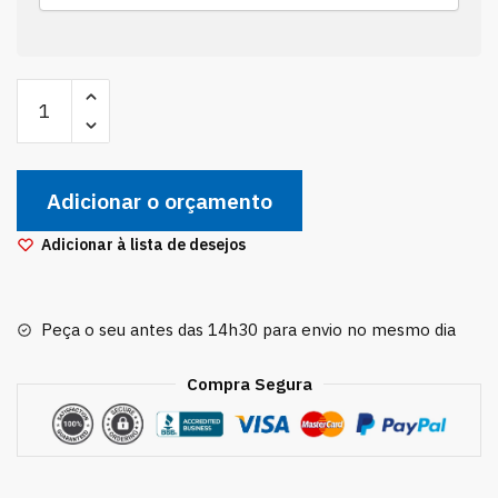
Reservatório
De
Água
Linea
Adicionar o orçamento
Punto
2011
Adicionar à lista de desejos
2012
2013
2014
Peça o seu antes das 14h30 para envio no mesmo dia
2015..
quantidade
Compra Segura